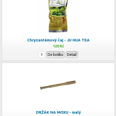
Chryzantémový čaj - JU HUA TEA
120 Kč
Do košíku
Detail
DRŽÁK NA MOXU - malý