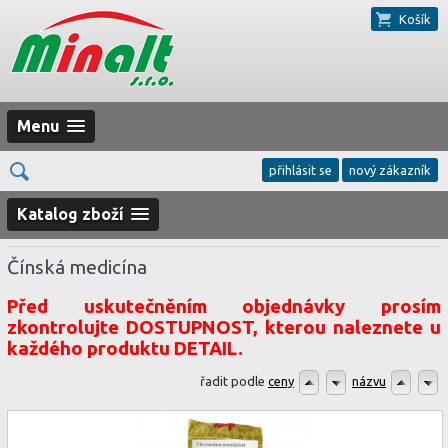
Košík
Menu
přihlásit se
nový zákazník
Katalog zboží
Čínská medicína
Před uskutečněním objednávky prosím
zkontrolujte DOSTUPNOST, kterou naleznete u
každého produktu DETAIL.
řadit podle
ceny
názvu