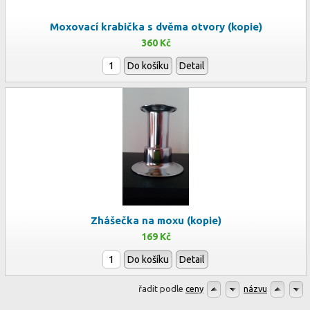
Moxovací krabička s dvěma otvory (kopie)
360 Kč
Do košíku
Detail
Zhášečka na moxu (kopie)
169 Kč
Do košíku
Detail
řadit podle
ceny
názvu