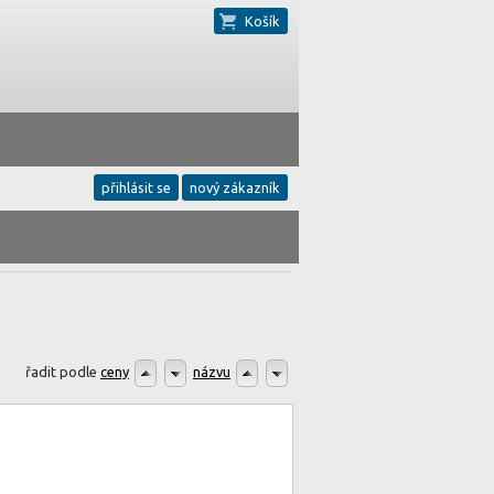
Košík
přihlásit se
nový zákazník
řadit podle
ceny
názvu