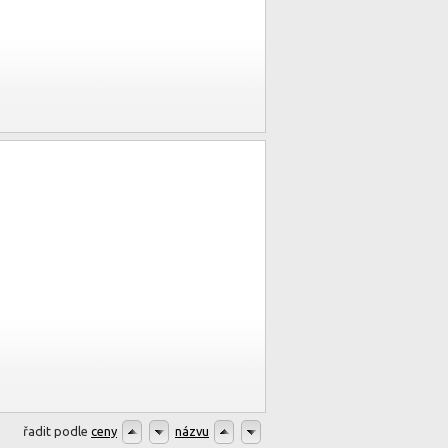
řadit podle
ceny
názvu