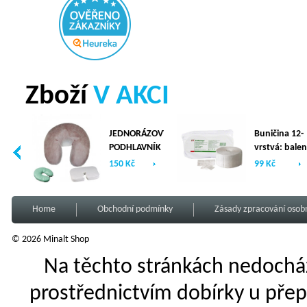
Zboží
V AKCI
JEDNORÁZOVÝ
Buničina 12-
PODHLAVNÍK
vrstvá: balen
Z NETKANÉ
(2 x 500ks)
150 Kč
99 Kč
TEXTILIE -
100ks/bal -
TYP U
Home
Obchodní podmínky
Zásady zpracování osob
© 2026 Minalt Shop
Na těchto stránkách nedocház
prostřednictvím dobírky u přep