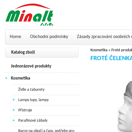
Home
Obchodní podmínky
Zásady zpracování osobních 
Kosmetika
»
Froté produ
Katalog zboží
FROTÉ ČELENKA
Jednorázové produkty
+
Kosmetika
Židle a taburety
+
Lampy lupy, lampy
+
Přístroje
+
Parafínové zábaly
Barvy na obočí a řasy, potřeby pro