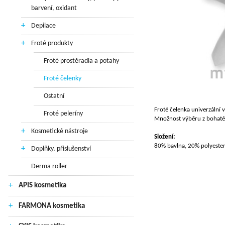
barvení, oxidant
+
Depilace
+
Froté produkty
Froté prostěradla a potahy
Froté čelenky
Ostatní
Froté čelenka univerzální v
Froté peleríny
Množnost výběru z bohaté
+
Kosmetické nástroje
Složení:
80% bavlna, 20% polyeste
+
Doplňky, přislušenství
Derma roller
+
APIS kosmetika
+
FARMONA kosmetika