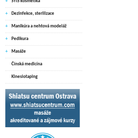
+
SYIS kosmetika
+
Dezinfekce, sterilizace
+
Manikúra a nehtová modeláž
+
Pedikura
+
Masáže
Čínská medicína
Kinesiotaping