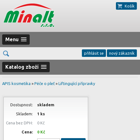
Košík
Menu
přihlásit se
nový zákazník
Katalog zboží
APIS kosmetika
»
Péče o pleť
»
Liftingující přípravky
Dostupnost:
skladem
Skladem:
1 ks
Cena bez DPH:
0 Kč
Cena:
0 Kč