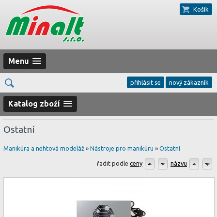
Košík
Menu
přihlásit se
nový zákazník
Katalog zboží
Ostatní
Manikúra a nehtová modeláž
»
Nástroje pro manikúru
»
Ostatní
řadit podle
ceny
názvu