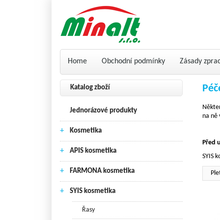
Home
Obchodní podmínky
Zásady zpra
Péč
Katalog zboží
Někte
Jednorázové produkty
na ně 
+
Kosmetika
Před 
+
APIS kosmetika
SYIS k
+
FARMONA kosmetika
Ple
+
SYIS kosmetika
Řasy