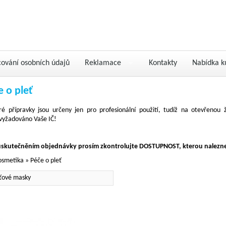
cování osobních údajů
Reklamace
Kontakty
Nabídka k
e o pleť
ré přípravky jsou určeny jen pro profesionální použití, tudíž na otevřenou
vyžadováno Vaše IČ!
uskutečněním objednávky prosím zkontrolujte DOSTUPNOST, kterou nalezne
osmetika
»
Péče o pleť
ťové masky