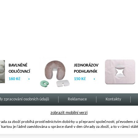
BAVLNĚNÉ
JEDNORÁZOVÝ
ODLIČOVACÍ
PODHLAVNÍK
TAMPONY
Z NETKANÉ
160 Kč
150 Kč
NATURAL
TEXTILIE -
500g
100ks/bal -
TYP U
y zpracování osobních údajů
Reklamace
Kontakty
zobrazit mobilní verzi
ada za zboží probíhá prostřednictvím dobírky u přepravní společnosti, převodem z ú
í kartou je řádně zaevidována u správce daně v den úhrady za zboží, a to v rámci stál