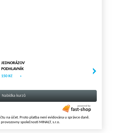
JEDNORÁZOVÝ
PODHLAVNÍK
Z NETKANÉ
150 Kč
TEXTILIE -
100ks/bal -
TYP X
Nabídka kurzů
čtu na účet. Proto platba není evidována u správce daně.
é provozovny společnosti MINALT, s.r.o.