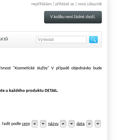
nepřihlášen |
přihlásit se
|
nový zákazník
V košíku není žádné zboží.
urzů
 živnost "Kosmetické služby" V případě objednávky bude
te u každého produktu DETAIL.
řadit podle
ceny
názvu
data