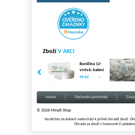
Zboží
V AKCI
Buničina 12-
vrstvá: balení
(2 x 500ks)
99 Kč
Home
Obchodní podmínky
Zásad
© 2026 Minalt Shop
Na těchto stránkách nedochází k přímé úhradě zboží. Úhr
Úhrada za zboží v hotovosti či platebn