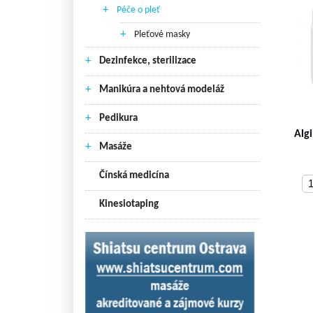
+
Péče o pleť
+
Pleťové masky
+
Dezinfekce, sterilizace
+
Manikúra a nehtová modeláž
+
Pedikura
Alg
+
Masáže
Čínská medicína
Kinesiotaping