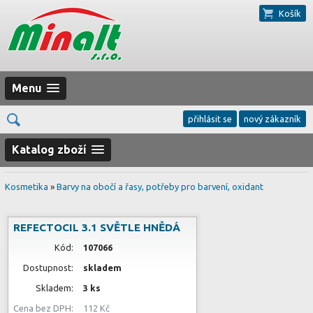
Košík
Menu
přihlásit se
nový zákazník
Katalog zboží
Kosmetika
»
Barvy na obočí a řasy, potřeby pro barvení, oxidant
REFECTOCIL 3.1 SVĚTLE HNĚDÁ
Kód:
107066
Dostupnost:
skladem
Skladem:
3 ks
Cena bez DPH:
112 Kč