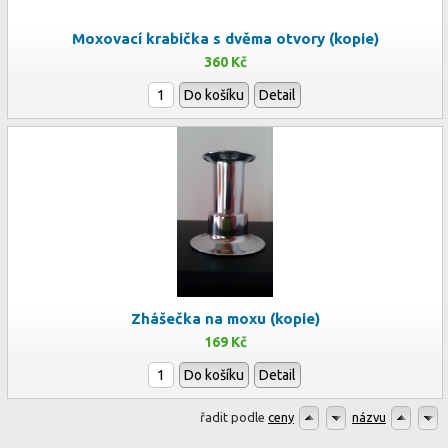
Moxovací krabička s dvěma otvory (kopie)
360 Kč
Do košíku
Detail
Zhášečka na moxu (kopie)
169 Kč
Do košíku
Detail
řadit podle
ceny
názvu