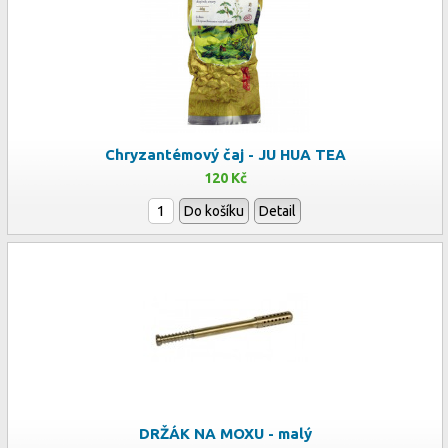
Chryzantémový čaj - JU HUA TEA
120 Kč
Do košíku
Detail
DRŽÁK NA MOXU - malý