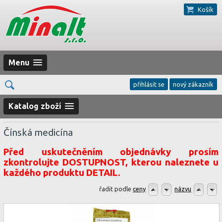
Košík
Menu
přihlásit se
nový zákazník
Katalog zboží
Čínská medicína
Před uskutečněním objednávky prosím
zkontrolujte DOSTUPNOST, kterou naleznete u
každého produktu DETAIL.
řadit podle
ceny
názvu