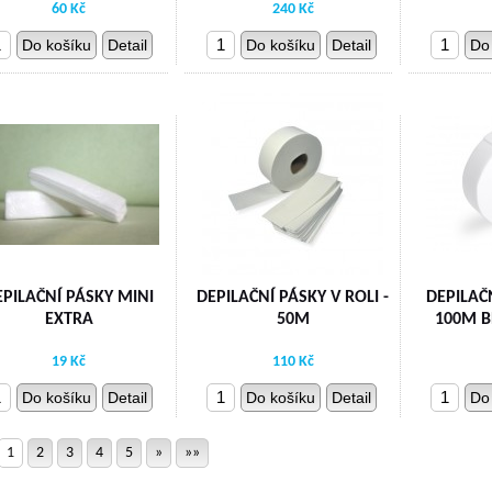
60 Kč
240 Kč
Do košíku
Detail
Do košíku
Detail
Do
EPILAČNÍ PÁSKY MINI
DEPILAČNÍ PÁSKY V ROLI -
DEPILAČN
EXTRA
50M
100M B
19 Kč
110 Kč
Do košíku
Detail
Do košíku
Detail
Do
1
2
3
4
5
»
»»