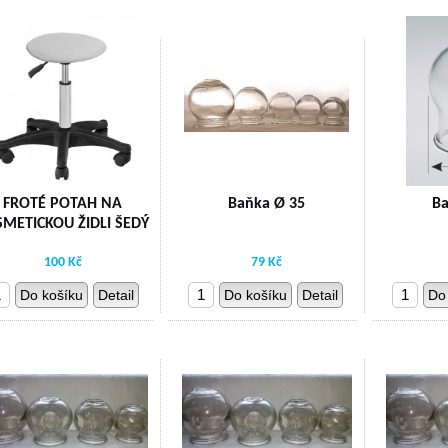
FROTÉ POTAH NA
Baňka Ø 35
Ba
METICKOU ŽIDLI ŠEDÝ
100 Kč
79 Kč
Do košíku
Detail
Do košíku
Detail
Do