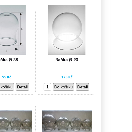
ňka Ø 38
Baňka Ø 90
95 Kč
175 Kč
 košíku
Detail
Do košíku
Detail