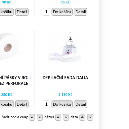
30 Kč
55 Kč
 košíku
Detail
Do košíku
Detail
Í PÁSKY V ROLI
DEPILAČNÍ SADA DALIA
EZ PERFORACE
250 Kč
1 190 Kč
 košíku
Detail
Do košíku
Detail
řadit podle
ceny
názvu
data