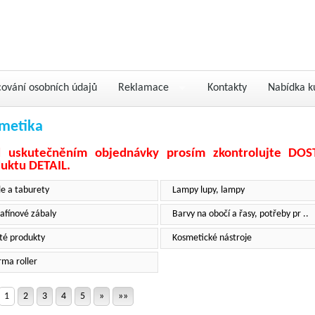
cování osobních údajů
Reklamace
Kontakty
Nabídka k
metika
d uskutečněním objednávky prosím zkontrolujte DO
uktu DETAIL.
le a taburety
Lampy lupy, lampy
afínové zábaly
Barvy na obočí a řasy, potřeby pr ..
té produkty
Kosmetické nástroje
ma roller
1
2
3
4
5
»
»»