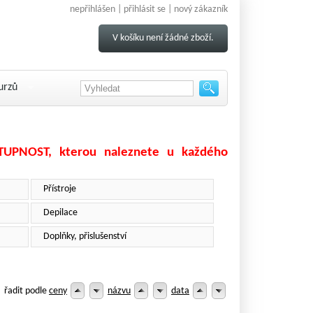
nepřihlášen |
přihlásit se
|
nový zákazník
V košíku není žádné zboží.
urzů
STUPNOST, kterou naleznete u každého
Přístroje
Depilace
Doplňky, přislušenství
řadit podle
ceny
názvu
data