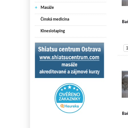
+
Masáže
Čínská medicína
Ba
Kinesiotaping
Ba