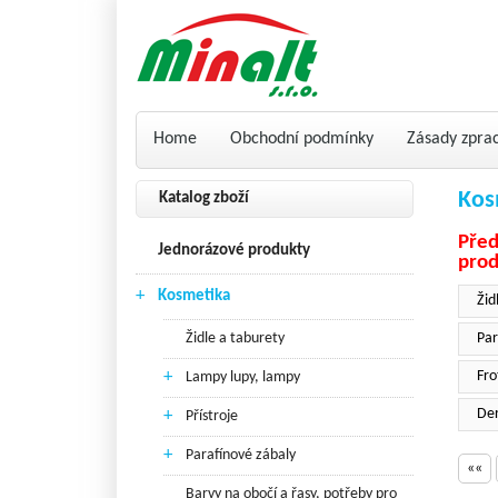
Home
Obchodní podmínky
Zásady zpra
Kos
Katalog zboží
Pře
Jednorázové produkty
prod
+
Kosmetika
Žid
Židle a taburety
Par
+
Fro
Lampy lupy, lampy
+
Der
Přístroje
+
Parafínové zábaly
««
Barvy na obočí a řasy, potřeby pro