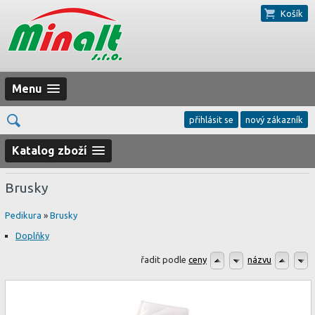
Košík
Menu
přihlásit se
nový zákazník
Katalog zboží
Brusky
Pedikura
»
Brusky
Doplňky
řadit podle
ceny
názvu