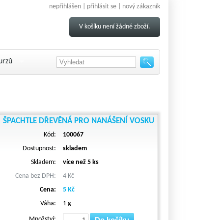
nepřihlášen |
přihlásit se
|
nový zákazník
V košíku není žádné zboží.
urzů
ŠPACHTLE DŘEVĚNÁ PRO NANÁŠENÍ VOSKU
Kód:
100067
Dostupnost:
skladem
Skladem:
více než 5 ks
Cena bez DPH:
4 Kč
Cena:
5 Kč
Váha:
1 g
Množství:
Do košíku