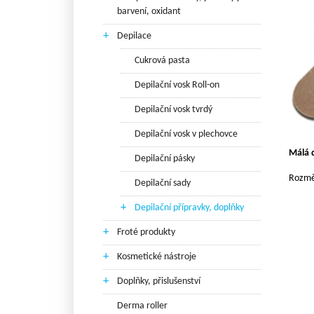
barvení, oxidant
+
Depilace
Cukrová pasta
Depilační vosk Roll-on
Depilační vosk tvrdý
Depilační vosk v plechovce
Málá 
Depilační pásky
Rozmě
Depilační sady
+
Depilační přípravky, doplňky
+
Froté produkty
+
Kosmetické nástroje
+
Doplňky, přislušenství
Derma roller