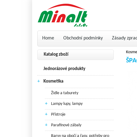
Home
Obchodní podmínky
Zásady zpra
Kosme
Katalog zboží
ŠPA
Jednorázové produkty
+
Kosmetika
Židle a taburety
+
Lampy lupy, lampy
+
Přístroje
+
Parafínové zábaly
Barvy na obočí a řasy, potřeby pro