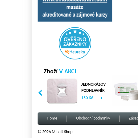
Zboží
V AKCI
JEDNORÁZOVÝ
PODHLAVNÍK
Z NETKANÉ
150 Kč
TEXTILIE -
100ks/bal -
TYP X
Home
Obchodní podmínky
Zásad
© 2026 Minalt Shop