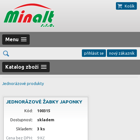
Košík
Menu
přihlásit se
nový zákazník
Katalog zboží
Jednorázové produkty
JEDNORÁZOVÉ ŽABKY JAPONKY
Kód:
100315
Dostupnost:
skladem
Skladem:
3 ks
Cena bez DPH:
9 Kč