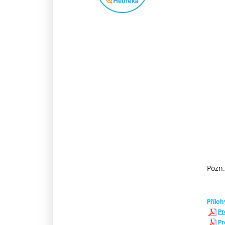
Pozn.
Příloh
Pr
Pr