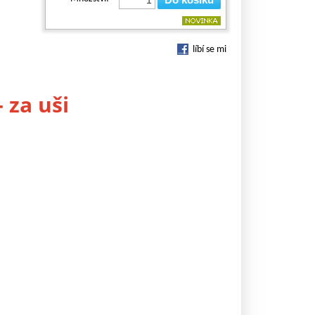
líbí se mi
 za uši