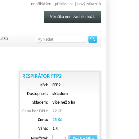
nepřihlášen |
přihlásit se
|
nový zákazník
V košíku není žádné zboží.
urzů
RESPIRÁTOR FFP2
Kód:
FFP2
Dostupnost:
skladem
Skladem:
více než 5 ks
Cena bez DPH:
22 Kč
Cena:
25 Kč
Váha:
1 g
Množství:
Do košíku