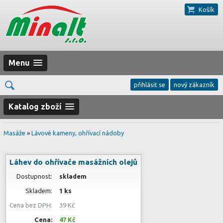
Košík
Menu
přihlásit se
nový zákazník
Katalog zboží
Masáže
»
Lávové kameny, ohřívací nádoby
Láhev do ohřívače masážních olejů
Dostupnost:
skladem
Skladem:
1 ks
Cena bez DPH:
39 Kč
Cena:
47 Kč