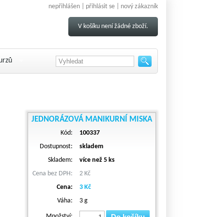
nepřihlášen |
přihlásit se
|
nový zákazník
V košíku není žádné zboží.
urzů
JEDNORÁZOVÁ MANIKURNÍ MISKA
Kód:
100337
Dostupnost:
skladem
Skladem:
více než 5 ks
Cena bez DPH:
2 Kč
Cena:
3 Kč
Váha:
3 g
Množství:
Do košíku