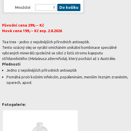
Množství:
Do košíku
Původní cena 299,-- Kč
Nová cena 199,-- Kč exp. 2.8.2026
Tea tree - jedno z nejsilnějších přírodních antiseptik.
Tento vzácný olej se vyrábí smícháním unikátní kombinace speciálně
vybraných minerálů společně se silicí z listů stromu kajeputu
střídavolistého (
Melaleuca alternifolia
), který pochází až z Austrálie.
Přednosti
Jedno z nejsilnějších přírodních antiseptik
Pomáhá proti kožním infekcím, popáleninám, menším řezným zraněním,
oparech, apod.
Fotogalerie: