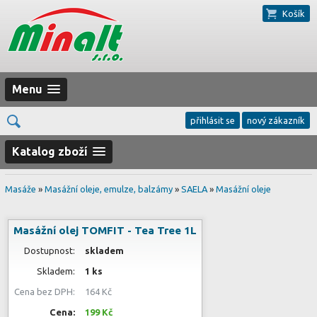
Košík
Menu
přihlásit se
nový zákazník
Katalog zboží
Masáže
»
Masážní oleje, emulze, balzámy
»
SAELA
»
Masážní oleje
Masážní olej TOMFIT - Tea Tree 1L
Dostupnost:
skladem
Skladem:
1 ks
Cena bez DPH:
164 Kč
Cena:
199 Kč