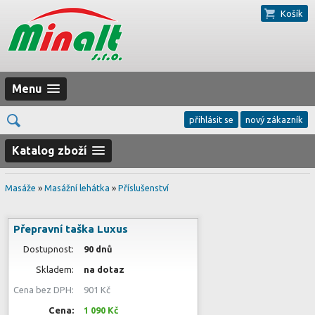
Košík
Menu
přihlásit se
nový zákazník
Katalog zboží
Masáže
»
Masážní lehátka
»
Příslušenství
Přepravní taška Luxus
Dostupnost:
90 dnů
Skladem:
na dotaz
Cena bez DPH:
901 Kč
Cena:
1 090 Kč