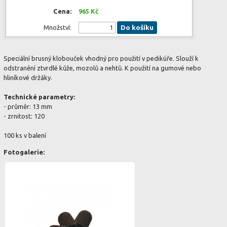
Cena:
965 Kč
Množství:
Do košíku
Speciální brusný klobouček vhodný pro použití v pedikúře. Slouží k
odstranění ztvrdlé kůže, mozolů a nehtů. K použití na gumové nebo
hliníkové držáky.
Technické parametry:
- průměr: 13 mm
- zrnitost: 120
100 ks v balení
Fotogalerie: