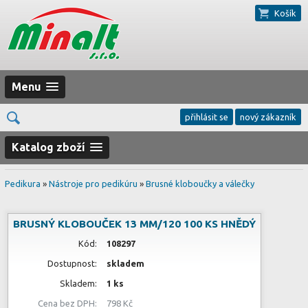
Košík
Menu
přihlásit se
nový zákazník
Katalog zboží
Pedikura
»
Nástroje pro pedikúru
»
Brusné kloboučky a válečky
BRUSNÝ KLOBOUČEK 13 MM/120 100 KS HNĚDÝ
Kód:
108297
Dostupnost:
skladem
Skladem:
1 ks
Cena bez DPH:
798 Kč