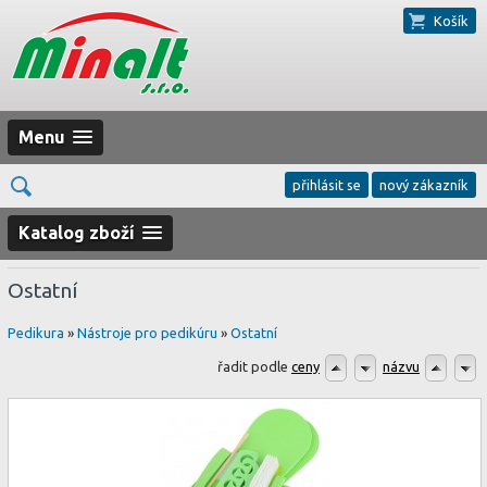
Košík
Menu
přihlásit se
nový zákazník
Katalog zboží
Ostatní
Pedikura
»
Nástroje pro pedikúru
»
Ostatní
řadit podle
ceny
názvu