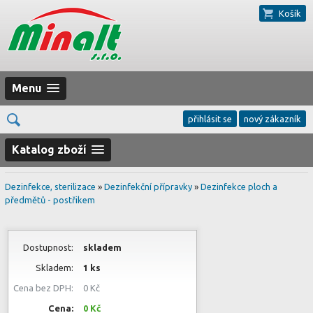
Košík
Menu
přihlásit se
nový zákazník
Katalog zboží
Dezinfekce, sterilizace
»
Dezinfekční přípravky
»
Dezinfekce ploch a
předmětů - postřikem
Dostupnost:
skladem
Skladem:
1 ks
Cena bez DPH:
0 Kč
Cena:
0 Kč