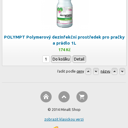
POLYMPT Polymerový dezinfekční prostředek pro pračky
a prádlo 1L
174 Kč
Do košíku
Detail
řadit podle
ceny
názvu
© 2014 Minalt Shop
zobrazit klasickou verzi