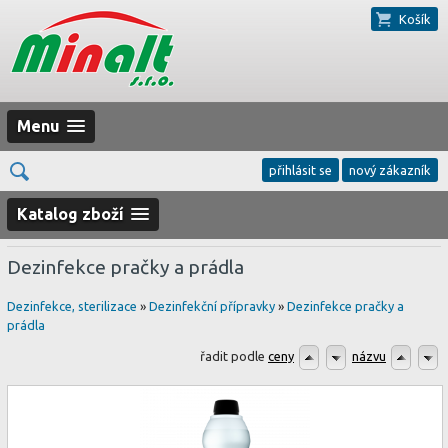
Košík
Menu
přihlásit se
nový zákazník
Katalog zboží
Dezinfekce pračky a prádla
Dezinfekce, sterilizace
»
Dezinfekční přípravky
»
Dezinfekce pračky a
prádla
řadit podle
ceny
názvu