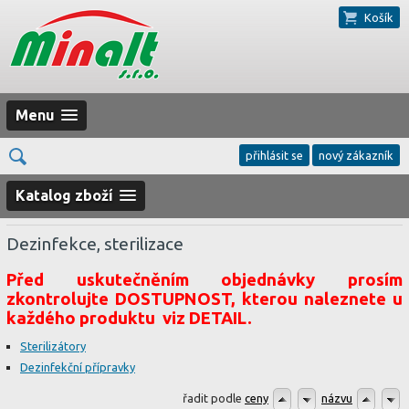
Košík
Menu
přihlásit se
nový zákazník
Katalog zboží
Dezinfekce, sterilizace
Před uskutečněním objednávky prosím
zkontrolujte DOSTUPNOST, kterou naleznete u
každého produktu viz DETAIL.
Sterilizátory
Dezinfekční přípravky
řadit podle
ceny
názvu