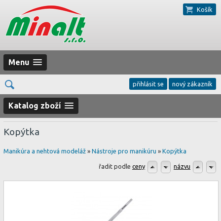
Košík
Menu
přihlásit se
nový zákazník
Katalog zboží
Kopýtka
Manikúra a nehtová modeláž
»
Nástroje pro manikúru
»
Kopýtka
řadit podle
ceny
názvu