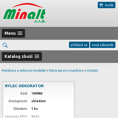
Košík
Menu
přihlásit se
nový zákazník
Katalog zboží
Manikúra a nehtová modeláž
»
Nástroje pro manikúru
»
Ostatní
RYLEC-DEKORATOR
Kód:
100986
Dostupnost:
skladem
Skladem:
1 ks
Cena bez DPH:
88 Kč