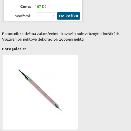
Cena:
107 Kč
Množství:
Do košíku
Pomocník se dvěma zakončeními - kovové koule v různých tloušťkách.
Využíván při nehtové dekoraci při zdobení nehtů.
Fotogalerie: