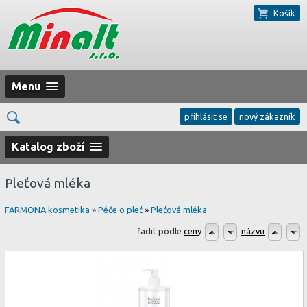
Košík
Menu
přihlásit se
nový zákazník
Katalog zboží
Pleťová mléka
FARMONA kosmetika
»
Péče o pleť
»
Pleťová mléka
řadit podle
ceny
názvu