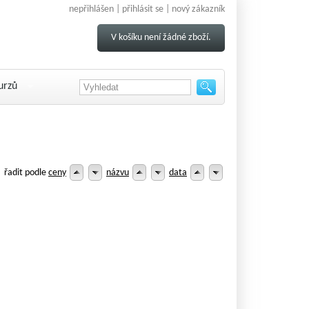
nepřihlášen |
přihlásit se
|
nový zákazník
V košíku není žádné zboží.
urzů
řadit podle
ceny
názvu
data