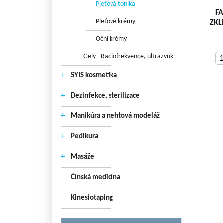
Pleťová tonika
F
Pleťové krémy
ZKL
Oční krémy
Gely - Radiofrekvence, ultrazvuk
+
SYIS kosmetika
+
Dezinfekce, sterilizace
+
Manikúra a nehtová modeláž
+
Pedikura
+
Masáže
Čínská medicína
Kinesiotaping