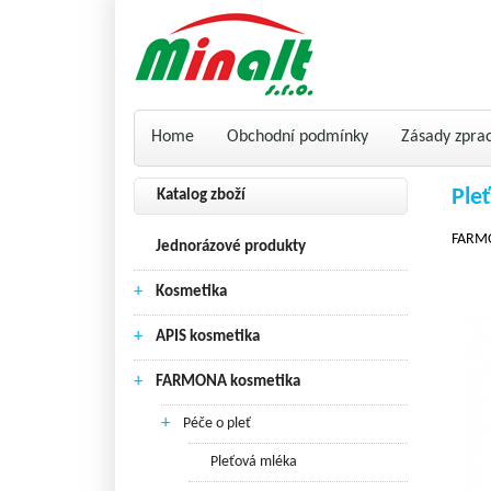
Home
Obchodní podmínky
Zásady zpra
Ple
Katalog zboží
FARMO
Jednorázové produkty
+
Kosmetika
+
APIS kosmetika
+
FARMONA kosmetika
+
Péče o pleť
Pleťová mléka