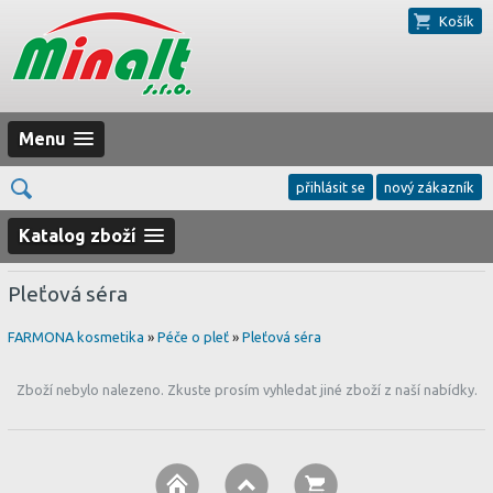
Košík
Menu
přihlásit se
nový zákazník
Katalog zboží
Pleťová séra
FARMONA kosmetika
»
Péče o pleť
»
Pleťová séra
Zboží nebylo nalezeno. Zkuste prosím vyhledat jiné zboží z naší nabídky.