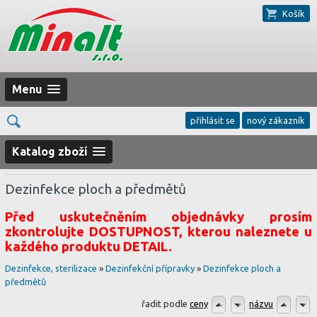
Košík
Menu
přihlásit se
nový zákazník
Katalog zboží
Dezinfekce ploch a předmětů
Před uskutečněním objednávky prosím
zkontrolujte DOSTUPNOST, kterou naleznete u
každého produktu DETAIL.
Dezinfekce, sterilizace
»
Dezinfekční přípravky
»
Dezinfekce ploch a
předmětů
řadit podle
ceny
názvu