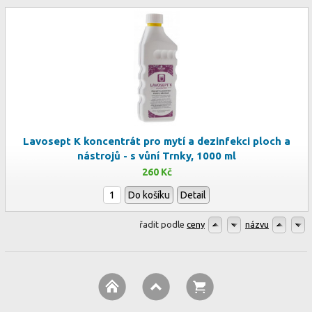
Lavosept K koncentrát pro mytí a dezinfekci ploch a
nástrojů - s vůní Trnky, 1000 ml
260 Kč
Do košíku
Detail
řadit podle
ceny
názvu