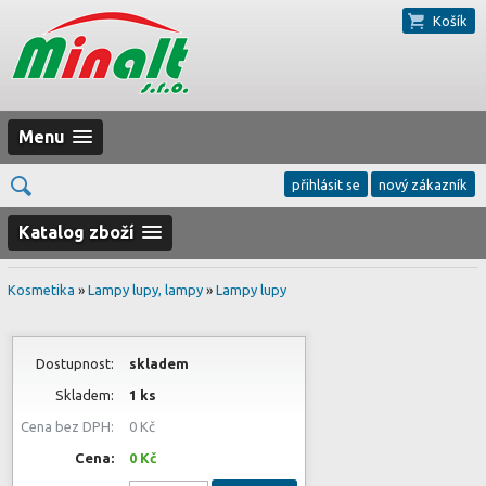
Košík
Menu
přihlásit se
nový zákazník
Katalog zboží
Kosmetika
»
Lampy lupy, lampy
»
Lampy lupy
Dostupnost:
skladem
Skladem:
1 ks
Cena bez DPH:
0 Kč
Cena:
0 Kč