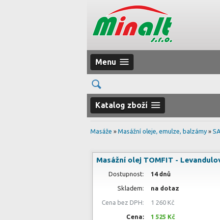
Menu
Katalog zboží
Masáže
»
Masážní oleje, emulze, balzámy
»
SA
Masážní olej TOMFIT - Levandulo
Dostupnost:
14 dnů
Skladem:
na dotaz
Cena bez DPH:
1 260 Kč
Cena:
1 525 Kč