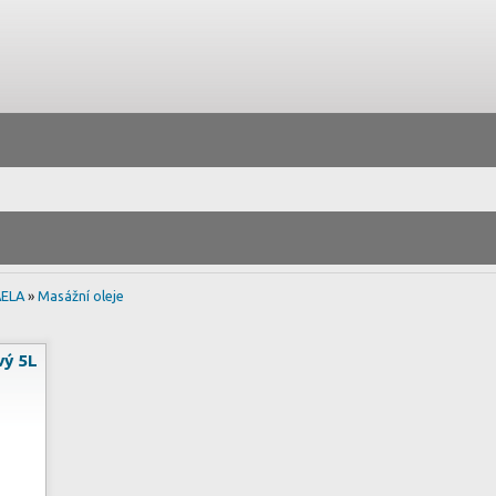
ELA
»
Masážní oleje
vý 5L