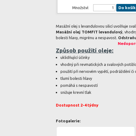
Množství:
Do košík
Masážní olej s levandulovou silicí uvolňuje sv
Masážní olej TOMFIT levandulový
, vhodn
bolesti hlavy, migrénu a nespavost.
Odstraňu
Nedoporu
Způsob použití oleje:
uklidňující účinky
vhodný při revmatických a svalových potíží
použití při nervovém vypětí, podráždění či 
tlumí bolesti hlavy
pomáhá s nespavostí
snižuje krevní tlak
Dostupnost 2-4 týdny
Fotogalerie: