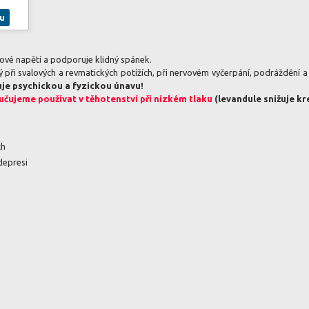
u
alové napětí a podporuje klidný spánek.
ý při svalových a revmatických potížích, při nervovém vyčerpání, podráždění 
je psychickou a fyzickou únavu!
čujeme používat v těhotenství při nízkém tlaku
(levandule snižuje kre
ch
depresi