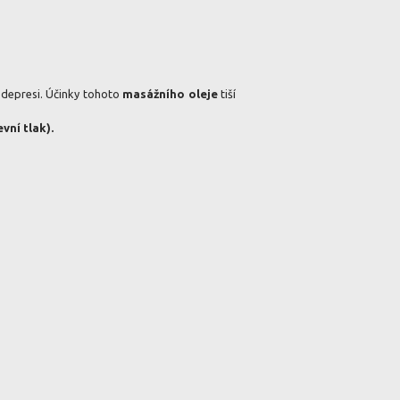
a depresi. Účinky tohoto
masážního oleje
tiší
vní tlak).