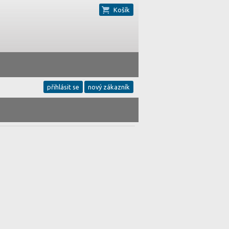
Košík
přihlásit se
nový zákazník