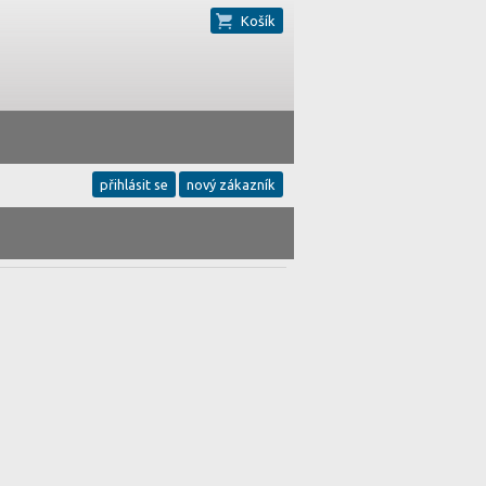
Košík
přihlásit se
nový zákazník