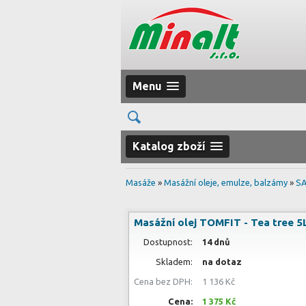
Menu
Katalog zboží
Masáže
»
Masážní oleje, emulze, balzámy
»
SA
Masážní olej TOMFIT - Tea tree 5
Dostupnost:
14 dnů
Skladem:
na dotaz
Cena bez DPH:
1 136 Kč
Cena:
1 375 Kč