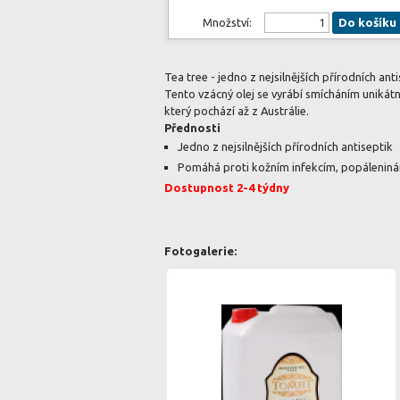
Množství:
Do košíku
Tea tree - jedno z nejsilnějších přírodních anti
Tento vzácný olej se vyrábí smícháním unikátní
který pochází až z Austrálie.
Přednosti
Jedno z nejsilnějších přírodních antiseptik
Pomáhá proti kožním infekcím, popálenin
Dostupnost 2-4 týdny
Fotogalerie: