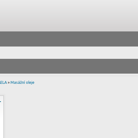
ELA
»
Masážní oleje
L